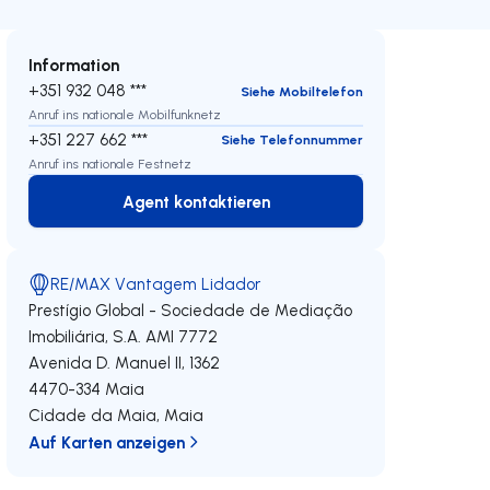
Information
+351 932 048 ***
Siehe Mobiltelefon
Anruf ins nationale Mobilfunknetz
+351 227 662 ***
Siehe Telefonnummer
Anruf ins nationale Festnetz
Agent kontaktieren
Agent kontaktieren
RE/MAX Vantagem Lidador
Prestígio Global - Sociedade de Mediação
Imobiliária, S.A.
AMI 7772
Avenida D. Manuel II, 1362
4470-334
Maia
Cidade da Maia
,
Maia
Auf Karten anzeigen
eren