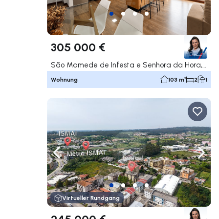
305 000 €
São Mamede de Infesta e Senhora da Hora, Matosinhos
Wohnung
103 m²
2
1
Nach links navigieren
Nach 
Virtueller Rundgang
245 000 €