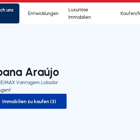
ich uns
Luxuriöse
Entwicklungen
Kaufen/
Immobilien
oana Araújo
RE/MAX Vantagem Lidador
Agent
Immobilien zu kaufen (3)
to-buy-listing