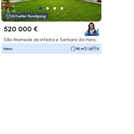
Virtueller Rundgang
520 000 €
São Mamede de Infesta e Senhora da Hora, Matosinhos
Haus
115 m²
3
2
rechts navigieren