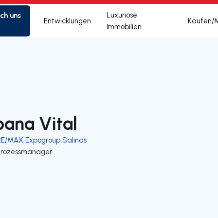
ich uns
Luxuriöse
Entwicklungen
Kaufen/
Immobilien
oana Vital
RE/MAX Expogroup Salinas
Prozessmanager