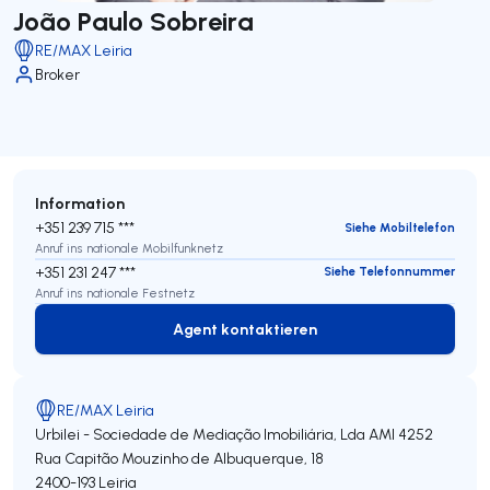
João Paulo Sobreira
RE/MAX Leiria
Broker
Information
+351 239 715 ***
Siehe Mobiltelefon
Anruf ins nationale Mobilfunknetz
+351 231 247 ***
Siehe Telefonnummer
Anruf ins nationale Festnetz
Agent kontaktieren
Agent kontaktieren
RE/MAX Leiria
Urbilei - Sociedade de Mediação Imobiliária, Lda
AMI 4252
Rua Capitão Mouzinho de Albuquerque, 18
2400-193
Leiria