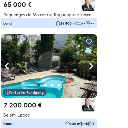
65 000 €
Reguengos de Monsaraz, Reguengos de Monsaraz
Land
26 500 m²
- -
- -
rechts navigieren
Nach links navigieren
Nach rechts navigi
Virtueller Rundgang
7 200 000 €
Belém, Lisboa
Haus
300 m²
5
6