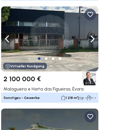
rechts navigieren
Nach links navigieren
Nach rechts navigi
Virtueller Rundgang
2 100 000 €
Malagueira e Horta das Figueiras, Évora
Sonstiges - Gewerbe
1 218 m²
- -
- -