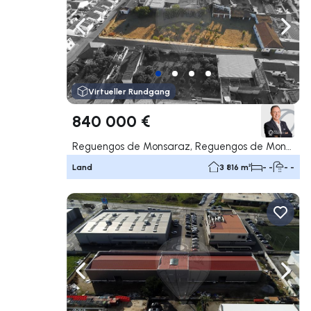
Nach links navigieren
Nach 
Virtueller Rundgang
840 000 €
Reguengos de Monsaraz, Reguengos de Monsaraz
Land
3 816 m²
- -
- -
Nach links navigieren
Nach 