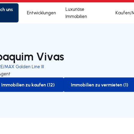
ich uns
Luxuriöse
Entwicklungen
Kaufen/
Immobilien
oaquim Vivas
E/MAX Golden Line III
Agent
Immobilien zu kaufen (12)
Immobilien zu vermieten (1)
to-buy-listing
to-rent-listing