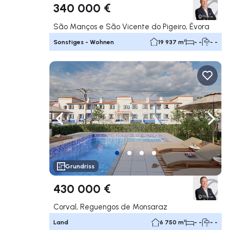
340 000 €
São Manços e São Vicente do Pigeiro, Évora
Sonstiges - Wohnen
19 937 m²
- -
- -
Nach links navigieren
Nach 
Grundriss
430 000 €
Corval, Reguengos de Monsaraz
Land
6 750 m²
- -
- -