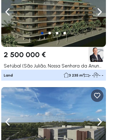
rechts navigieren
Nach links navigieren
Nach rechts navigi
2 500 000 €
Setúbal (São Julião, Nossa Senhora da Anunciada e Santa Maria da Graça), Setúbal
Land
3 235 m²
- -
- -
rechts navigieren
Nach links navigieren
Nach rechts navigi