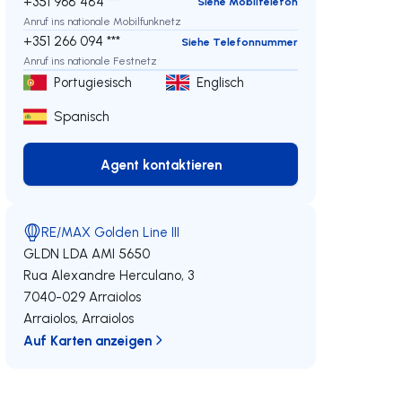
+351 968 484 ***
Siehe Mobiltelefon
Anruf ins nationale Mobilfunknetz
+351 266 094 ***
Siehe Telefonnummer
Anruf ins nationale Festnetz
Portugiesisch
Englisch
Spanisch
Agent kontaktieren
Agent kontaktieren
RE/MAX Golden Line III
GLDN LDA
AMI 5650
Rua Alexandre Herculano, 3
7040-029
Arraiolos
eren
Arraiolos
,
Arraiolos
Auf Karten anzeigen