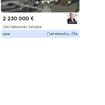
2 230 000 €
São Sebastião, Setúbal
Land
40 000 m²
- -
0