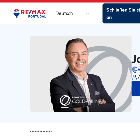
Schließen Sie s
Deutsch
Logo
Zur Startseite
an
J
R
**************