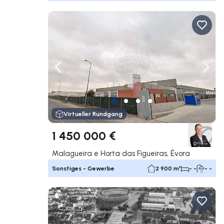
Nach links navigieren
Nach 
Virtueller Rundgang
1 450 000 €
Malagueira e Horta das Figueiras, Évora
Sonstiges - Gewerbe
2 900 m²
- -
- -