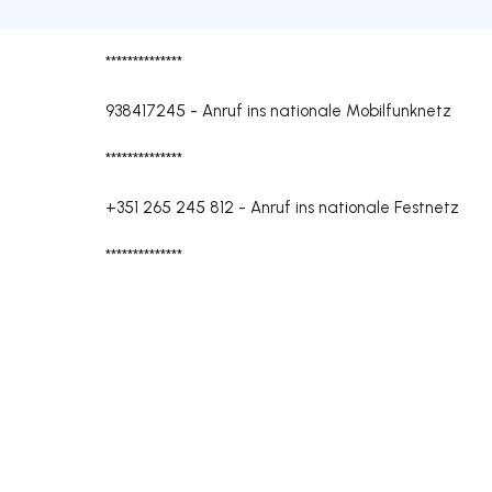
**************
938417245
-
Anruf ins nationale Mobilfunknetz
**************
+351 265 245 812
-
Anruf ins nationale Festnetz
**************