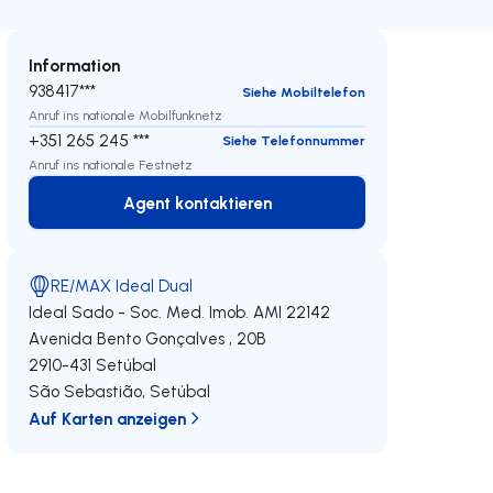
Information
938417***
Siehe Mobiltelefon
Anruf ins nationale Mobilfunknetz
+351 265 245 ***
Siehe Telefonnummer
Anruf ins nationale Festnetz
Agent kontaktieren
Agent kontaktieren
RE/MAX Ideal Dual
Ideal Sado - Soc. Med. Imob.
AMI 22142
Avenida Bento Gonçalves , 20B
2910-431
Setúbal
São Sebastião
,
Setúbal
Auf Karten anzeigen