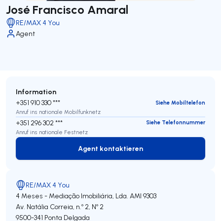
José Francisco Amaral
RE/MAX 4 You
Agent
Information
+351 910 330 ***
Siehe Mobiltelefon
Anruf ins nationale Mobilfunknetz
+351 296 302 ***
Siehe Telefonnummer
Anruf ins nationale Festnetz
Agent kontaktieren
Agent kontaktieren
RE/MAX 4 You
4 Meses - Mediação Imobiliária, Lda.
AMI 9303
Av. Natália Correia, n.º 2, Nº 2
9500-341
Ponta Delgada