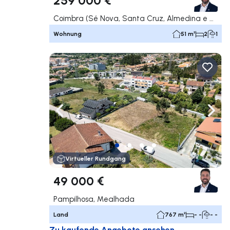
Coimbra (Sé Nova, Santa Cruz, Almedina e São Bartolomeu), Coimbra
Wohnung
51 m²
2
1
Nach links navigieren
Nach 
Virtueller Rundgang
49 000 €
Pampilhosa, Mealhada
Land
767 m²
- -
- -
Zu kaufende Angebote ansehen