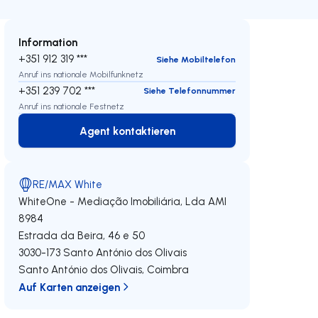
Information
+351 912 319 ***
Siehe Mobiltelefon
Anruf ins nationale Mobilfunknetz
+351 239 702 ***
Siehe Telefonnummer
Anruf ins nationale Festnetz
Agent kontaktieren
Agent kontaktieren
RE/MAX White
WhiteOne - Mediação Imobiliária, Lda
AMI
8984
Estrada da Beira, 46 e 50
3030-173
Santo António dos Olivais
Santo António dos Olivais
,
Coimbra
Auf Karten anzeigen
eren