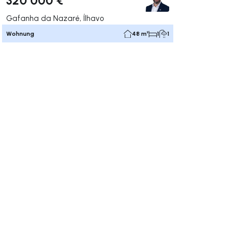
Gafanha da Nazaré, Ílhavo
Wohnung
48 m²
1
1
rechts navigieren