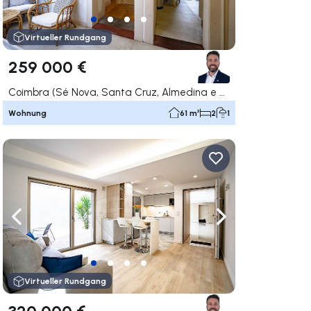
Virtueller Rundgang
259 000 €
Coimbra (Sé Nova, Santa Cruz, Almedina e São Bartolomeu), Coimbra
Wohnung
61 m²
2
1
rechts navigieren
Nach links navigieren
Nach rechts navigi
Virtueller Rundgang
320 000 €