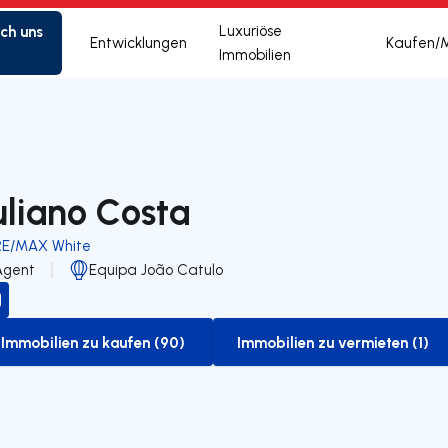
ich uns
Luxuriöse
Entwicklungen
Kaufen/
Immobilien
uliano Costa
RE/MAX White
Agent
Equipa João Catulo
Immobilien zu kaufen (90)
Immobilien zu vermieten (1)
to-buy-listing
to-rent-listing