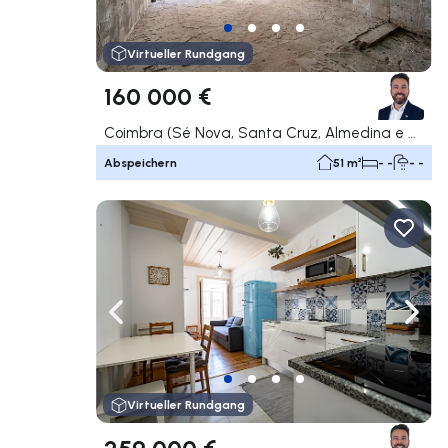
Virtueller Rundgang
160 000 €
Coimbra (Sé Nova, Santa Cruz, Almedina e São Bartolomeu), Coimbra
Abspeichern
51 m²
- -
- -
Nach links navigieren
Nach 
Virtueller Rundgang
259 000 €