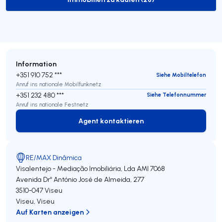
to-buy-listing
Information
+351 910 752 ***
Siehe Mobiltelefon
Anruf ins nationale Mobilfunknetz
+351 232 480 ***
Siehe Telefonnummer
Anruf ins nationale Festnetz
Agent kontaktieren
Agent kontaktieren
RE/MAX Dinâmica
Visalentejo - Mediação Imobiliária, Lda
AMI 7068
Avenida Drº António José de Almeida, 277
3510-047
Viseu
Viseu
,
Viseu
Auf Karten anzeigen