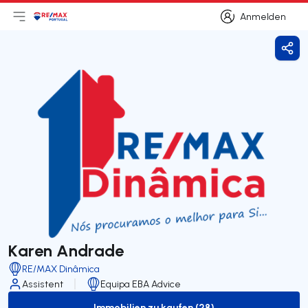
Anmelden
Hauptmenü öffnen
Logo
Zur Startseite
Anmelden
Frei
Karen Andrade
RE/MAX Dinâmica
Assistent
Equipa EBA Advice
Immobilien zu kaufen (28)