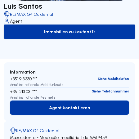
Luís Santos
RE/MAX G4 Ocidental
Agent
Immobilien zu kaufen (1)
to-buy-listing
Information
+351 913 330 ***
Siehe Mobiltelefon
Anruf ins nationale Mobilfunknetz
+351 213 031 ***
Siehe Telefonnummer
Anruf ins nationale Festnetz
Agent kontaktieren
Agent kontaktieren
RE/MAX G4 Ocidental
Maxocidente - Mediação Imobiliária, Lda
AMI 9459