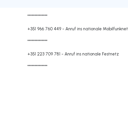
**************
+351 966 760 449
-
Anruf ins nationale Mobilfunkne
**************
+351 223 709 781
-
Anruf ins nationale Festnetz
**************