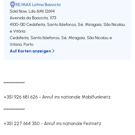
RE/MAX Latina Boavista
Sold Now, Lda
AMI 12694
Avenida da Boavista, 1173
4100-130
Cedofeita, Santo Ildefonso, Sé, Miragaia, São Nicolau
e Vitória
Cedofeita, Santo Ildefonso, Sé, Miragaia, São Nicolau e
Vitória
,
Porto
Auf Karten anzeigen
**************
+351 926 681 626
-
Anruf ins nationale Mobilfunknetz
**************
+351 227 664 350
-
Anruf ins nationale Festnetz