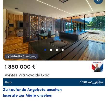
Virtueller Rundgang
1 850 000 €
Avintes, Vila Nova de Gaia
Haus
319 m²
4
6
Zu kaufende Angebote ansehen
Inserate zur Miete ansehen