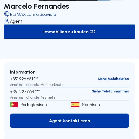
Marcelo Fernandes
RE/MAX Latina Boavista
Agent
Immobilien zu kaufen (2)
to-buy-listing
Information
+351 926 681 ***
Siehe Mobiltelefon
Anruf ins nationale Mobilfunknetz
+351 227 664 ***
Siehe Telefonnummer
Anruf ins nationale Festnetz
Portugiesisch
Spanisch
Agent kontaktieren
Agent kontaktieren