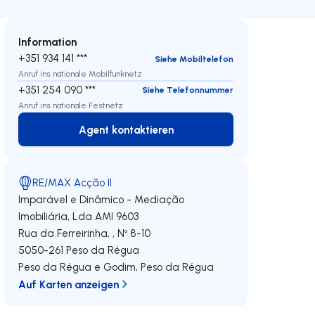
Information
+351 934 141 ***
Siehe Mobiltelefon
Anruf ins nationale Mobilfunknetz
+351 254 090 ***
Siehe Telefonnummer
Anruf ins nationale Festnetz
Agent kontaktieren
Agent kontaktieren
RE/MAX Acção II
Imparável e Dinâmico - Mediação
Imobiliária, Lda
AMI 9603
Rua da Ferreirinha, , Nº 8-10
5050-261
Peso da Régua
Peso da Régua e Godim
,
Peso da Régua
Auf Karten anzeigen
eren