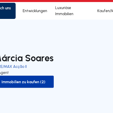
ich uns
Luxuriöse
Entwicklungen
Kaufen/
Immobilien
árcia Soares
RE/MAX Acção II
Agent
Immobilien zu kaufen (2)
to-buy-listing