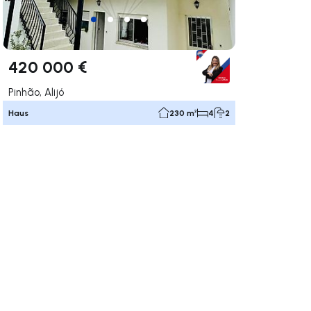
420 000 €
Pinhão, Alijó
Haus
230 m²
4
2