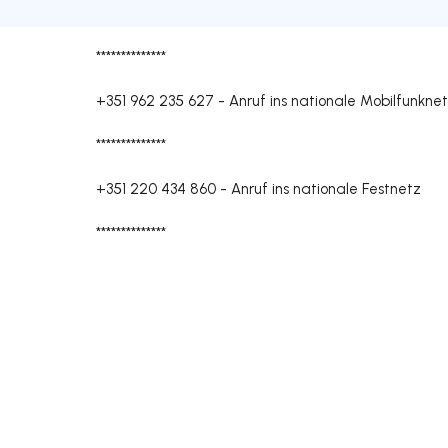
**************
+351 962 235 627
-
Anruf ins nationale Mobilfunkne
**************
+351 220 434 860
-
Anruf ins nationale Festnetz
**************