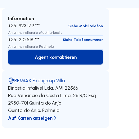
Information
+351 923 179 ***
Siehe Mobiltelefon
Anruf ins nationale Mobilfunknetz
+351 210 518 ***
Siehe Telefonnummer
Anruf ins nationale Festnetz
Agent kontaktieren
Agent kontaktieren
RE/MAX Expogroup Villa
Dinastia Infalível Lda.
AMI 22566
Rua Venâncio da Costa Lima, 26 R/C Esq
2950-701
Quinta do Anjo
Quinta do Anjo
,
Palmela
Auf Karten anzeigen