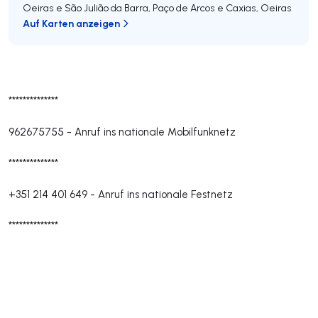
Oeiras e São Julião da Barra, Paço de Arcos e Caxias
,
Oeiras
Auf Karten anzeigen
**************
962675755
-
Anruf ins nationale Mobilfunknetz
**************
+351 214 401 649
-
Anruf ins nationale Festnetz
**************