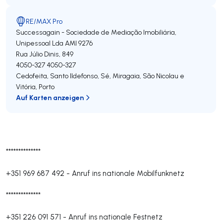
RE/MAX Pro
Successagain - Sociedade de Mediação Imobiliária,
Unipessoal Lda
AMI 9276
Rua Júlio Dinis, 849
4050-327
4050-327
Cedofeita, Santo Ildefonso, Sé, Miragaia, São Nicolau e
Vitória
,
Porto
Auf Karten anzeigen
**************
+351 969 687 492
-
Anruf ins nationale Mobilfunknetz
**************
+351 226 091 571
-
Anruf ins nationale Festnetz