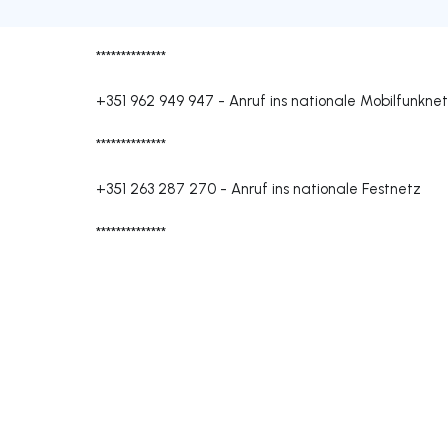
**************
+351 962 949 947
-
Anruf ins nationale Mobilfunkne
**************
+351 263 287 270
-
Anruf ins nationale Festnetz
**************