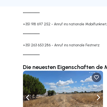
**************
+351 918 697 252
-
Anruf ins nationale Mobilfunknet
**************
+351 263 653 286
-
Anruf ins nationale Festnetz
**************
Die neuesten Eigenschaften de M
Nach links navigieren
Nach 