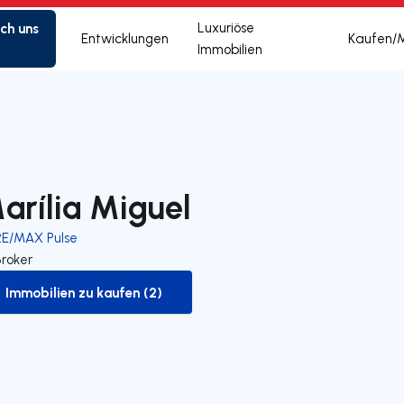
ich uns
Luxuriöse
Entwicklungen
Kaufen/
Immobilien
arília Miguel
RE/MAX Pulse
Broker
Immobilien zu kaufen (2)
to-buy-listing