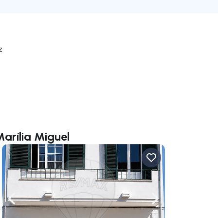
z
arília Miguel
rechts navigieren
Nach links navigieren
Nach rechts navigi