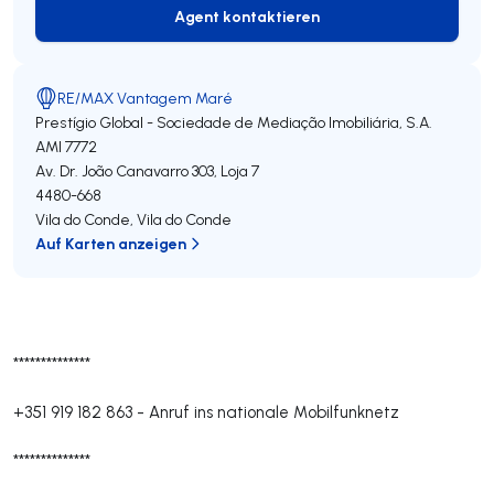
Agent kontaktieren
Agent kontaktieren
RE/MAX Vantagem Maré
Prestígio Global - Sociedade de Mediação Imobiliária, S.A.
AMI 7772
Av. Dr. João Canavarro 303, Loja 7
4480-668
Vila do Conde
,
Vila do Conde
Auf Karten anzeigen
**************
+351 919 182 863
-
Anruf ins nationale Mobilfunknetz
**************