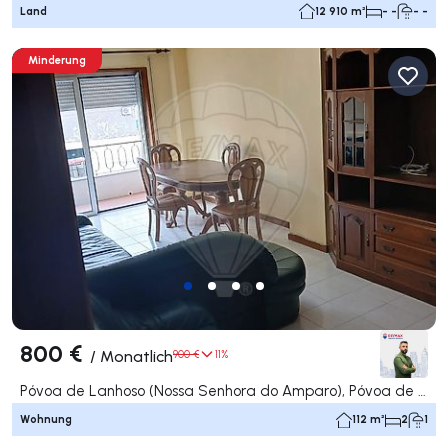
Land
12 910 m²
- -
- -
Minderung
800 €
/
Monatlich
900 €
11%
Póvoa de Lanhoso (Nossa Senhora do Amparo), Póvoa de Lanhoso
Wohnung
112 m²
2
1