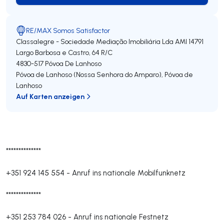
RE/MAX Somos Satisfactor
Classalegre - Sociedade Mediação Imobiliária Lda
AMI 14791
Largo Barbosa e Castro, 64 R/C
4830-517
Póvoa De Lanhoso
Póvoa de Lanhoso (Nossa Senhora do Amparo)
,
Póvoa de
Lanhoso
Auf Karten anzeigen
**************
+351 924 145 554
-
Anruf ins nationale Mobilfunknetz
**************
+351 253 784 026
-
Anruf ins nationale Festnetz