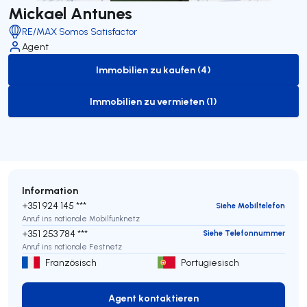
Mickael Antunes
RE/MAX Somos Satisfactor
Agent
Immobilien zu kaufen (4)
to-buy-listing
Immobilien zu vermieten (1)
to-rent-listing
Information
+351 924 145 ***
Siehe Mobiltelefon
Anruf ins nationale Mobilfunknetz
+351 253 784 ***
Siehe Telefonnummer
Anruf ins nationale Festnetz
Französisch
Portugiesisch
Agent kontaktieren
Agent kontaktieren