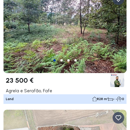
23 500 €
Agrela e Serafão, Fafe
Land
828 m²
- -
0