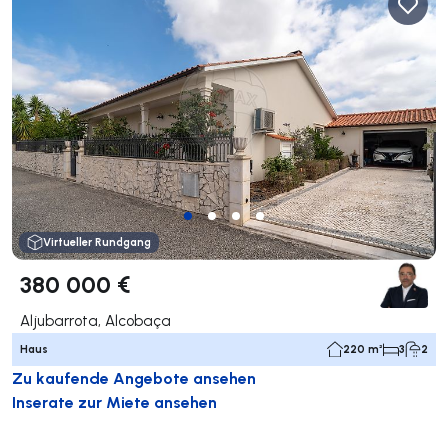
Virtueller Rundgang
380 000 €
Aljubarrota, Alcobaça
Haus
220 m²
3
2
Zu kaufende Angebote ansehen
Inserate zur Miete ansehen