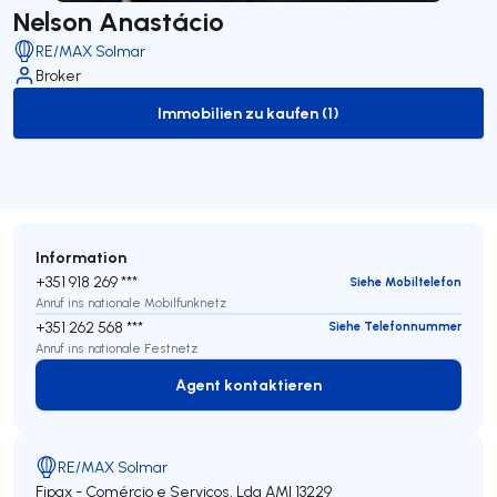
Nelson Anastácio
RE/MAX Solmar
Broker
Immobilien zu kaufen (1)
to-buy-listing
Information
+351 918 269 ***
Siehe Mobiltelefon
Anruf ins nationale Mobilfunknetz
+351 262 568 ***
Siehe Telefonnummer
Anruf ins nationale Festnetz
Agent kontaktieren
Agent kontaktieren
RE/MAX Solmar
Fipax - Comércio e Serviços, Lda
AMI 13229