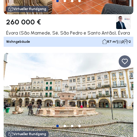
Virtueller Rundgang
260 000 €
Évora (São Mamede, Sé, São Pedro e Santo Antão), Évora
Wohngebäude
87 m²
3
2
Virtueller Rundgang