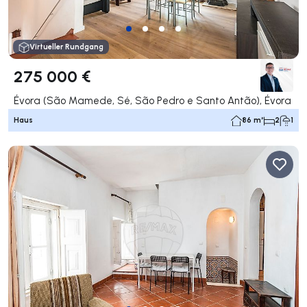
Virtueller Rundgang
275 000 €
Évora (São Mamede, Sé, São Pedro e Santo Antão), Évora
Haus
86 m²
2
1