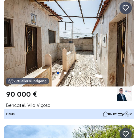
Virtueller Rundgang
90 000 €
Bencatel, Vila Viçosa
Haus
85 m²
2
2