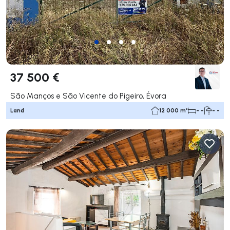
37 500 €
São Manços e São Vicente do Pigeiro, Évora
Land
12 000 m²
- -
- -