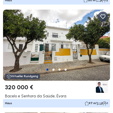
Haus
130 m²
3
2
Virtueller Rundgang
320 000 €
Bacelo e Senhora da Saúde, Évora
Haus
97 m²
2
1