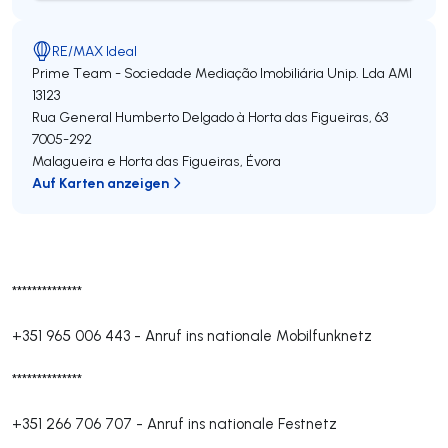
RE/MAX Ideal
Prime Team - Sociedade Mediação Imobiliária Unip. Lda
AMI
13123
Rua General Humberto Delgado à Horta das Figueiras, 63
7005-292
Malagueira e Horta das Figueiras
,
Évora
Auf Karten anzeigen
**************
+351 965 006 443
-
Anruf ins nationale Mobilfunknetz
**************
+351 266 706 707
-
Anruf ins nationale Festnetz