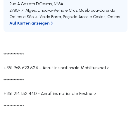
Rua A Gazeta D’Oeiras, Nº 6A
2780-171
Algés, Linda-a-Velha e Cruz Quebrada-Dafundo
Oeiras e São Julião da Barra, Paço de Arcos e Caxias
,
Oeiras
Auf Karten anzeigen
**************
+351 968 623 524
-
Anruf ins nationale Mobilfunknetz
**************
+351 214 152 440
-
Anruf ins nationale Festnetz
**************