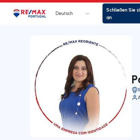
Schließen Sie s
Deutsch
Logo
Zur Startseite
an
P
A