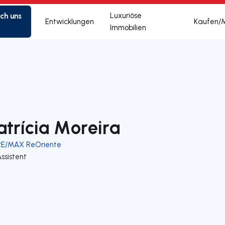
ich uns
Luxuriöse
Entwicklungen
Kaufen/
Immobilien
atrícia Moreira
RE/MAX ReOriente
ssistent