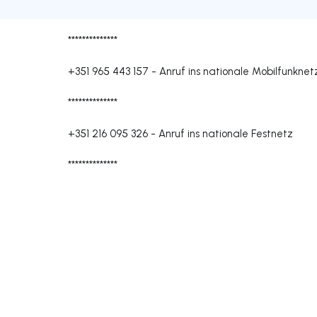
**************
+351 965 443 157
-
Anruf ins nationale Mobilfunknet
**************
+351 216 095 326
-
Anruf ins nationale Festnetz
**************