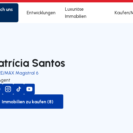
ich uns
Luxuriöse
Entwicklungen
Kaufen/
Immobilien
atrícia Santos
RE/MAX Magistral 6
Agent
Immobilien zu kaufen (8)
to-buy-listing