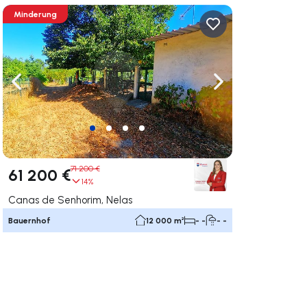
Minderung
rechts navigieren
Nach links navigieren
Nach rechts navigi
71 200 €
61 200 €
14%
Canas de Senhorim, Nelas
Bauernhof
12 000 m²
- -
- -