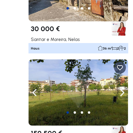
30 000 €
Santar e Moreira, Nelas
Haus
36 m²
2
2
Nach links navigieren
Nach 
159 500 €