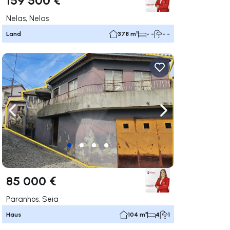
Nelas, Nelas
Land
378 m²
- -
- -
rechts navigieren
Nach links navigieren
Nach rechts navigi
85 000 €
Paranhos, Seia
Haus
104 m²
4
1