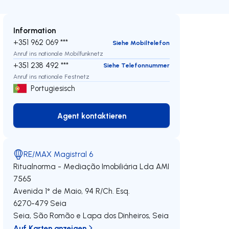
Information
+351 962 069 ***
Siehe Mobiltelefon
Anruf ins nationale Mobilfunknetz
+351 238 492 ***
Siehe Telefonnummer
Anruf ins nationale Festnetz
Portugiesisch
Agent kontaktieren
Agent kontaktieren
RE/MAX Magistral 6
Ritualnorma - Mediação Imobiliária Lda
AMI
7565
Avenida 1° de Maio, 94 R/Ch. Esq.
6270-479
Seia
eren
Seia, São Romão e Lapa dos Dinheiros
,
Seia
Auf Karten anzeigen