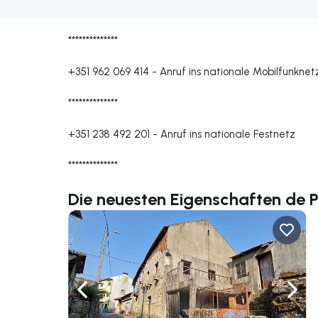
**************
+351 962 069 414
-
Anruf ins nationale Mobilfunknet
**************
+351 238 492 201
-
Anruf ins nationale Festnetz
**************
Die neuesten Eigenschaften de P
Nach links navigieren
Nach 