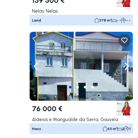
Nelas, Nelas
Land
378 m²
- -
- -
Nach links navigieren
Nach 
76 000 €
Aldeias e Mangualde da Serra, Gouveia
Haus
63 m²
2
1