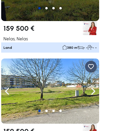
159 500 €
Nelas, Nelas
Land
380 m²
- -
- -
rechts navigieren
Nach links navigieren
Nach rechts navigi
159 500 €