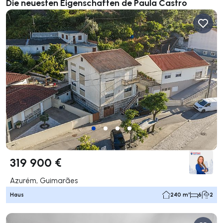
Die neuesten Eigenschaften de Paula Castro
319 900 €
Azurém, Guimarães
Haus
240 m²
6
2