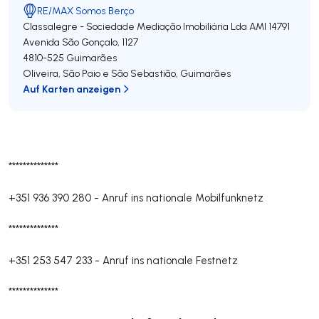
RE/MAX Somos Berço
Classalegre - Sociedade Mediação Imobiliária Lda
AMI 14791
Avenida São Gonçalo, 1127
4810-525
Guimarães
Oliveira, São Paio e São Sebastião
,
Guimarães
Auf Karten anzeigen
**************
+351 936 390 280
-
Anruf ins nationale Mobilfunknetz
**************
+351 253 547 233
-
Anruf ins nationale Festnetz
**************