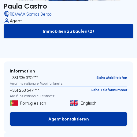
Paula Castro
RE/MAX Somos Berço
Agent
Immobilien zu kaufen (2)
to-buy-listing
Information
+351 936 390 ***
Siehe Mobiltelefon
Anruf ins nationale Mobilfunknetz
+351 253 547 ***
Siehe Telefonnummer
Anruf ins nationale Festnetz
Portugiesisch
Englisch
Agent kontaktieren
Agent kontaktieren