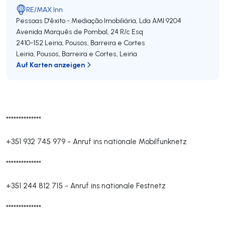
RE/MAX Inn
Pessoas D'êxito - Mediação Imobiliária, Lda
AMI 9204
Avenida Marquês de Pombal, 24 R/c Esq
2410-152
Leiria, Pousos, Barreira e Cortes
Leiria, Pousos, Barreira e Cortes
,
Leiria
Auf Karten anzeigen
**************
+351 932 745 979
-
Anruf ins nationale Mobilfunknetz
**************
+351 244 812 715
-
Anruf ins nationale Festnetz
**************