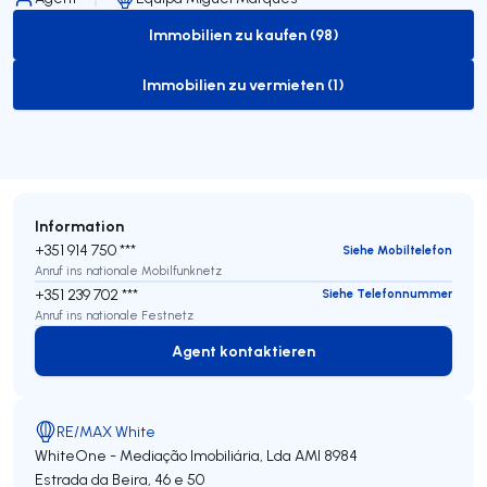
Immobilien zu kaufen (98)
to-buy-listing
Immobilien zu vermieten (1)
to-rent-listing
Information
+351 914 750 ***
Siehe Mobiltelefon
Anruf ins nationale Mobilfunknetz
+351 239 702 ***
Siehe Telefonnummer
Anruf ins nationale Festnetz
Agent kontaktieren
Agent kontaktieren
RE/MAX White
WhiteOne - Mediação Imobiliária, Lda
AMI 8984
Estrada da Beira, 46 e 50