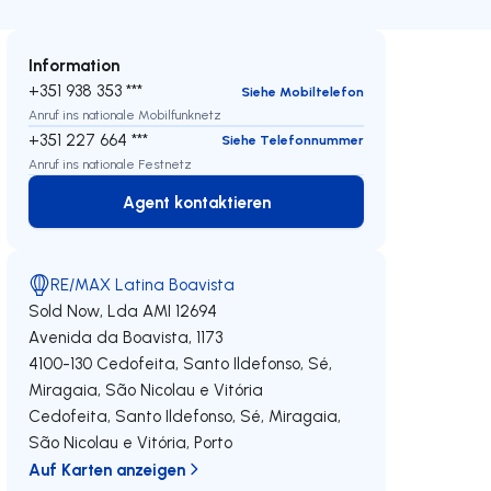
Information
+351 938 353 ***
Siehe Mobiltelefon
Anruf ins nationale Mobilfunknetz
+351 227 664 ***
Siehe Telefonnummer
Anruf ins nationale Festnetz
Agent kontaktieren
Agent kontaktieren
RE/MAX Latina Boavista
Sold Now, Lda
AMI 12694
Avenida da Boavista, 1173
4100-130
Cedofeita, Santo Ildefonso, Sé,
Miragaia, São Nicolau e Vitória
Cedofeita, Santo Ildefonso, Sé, Miragaia,
São Nicolau e Vitória
,
Porto
Auf Karten anzeigen