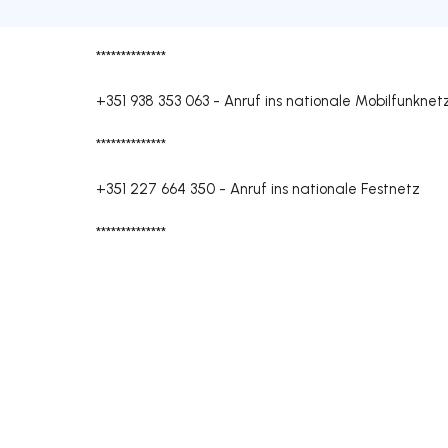
**************
+351 938 353 063
-
Anruf ins nationale Mobilfunknet
**************
+351 227 664 350
-
Anruf ins nationale Festnetz
**************