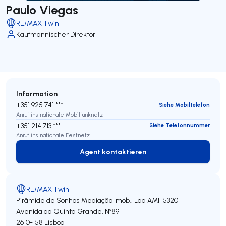
Paulo Viegas
RE/MAX Twin
Kaufmännischer Direktor
Information
+351 925 741 ***
Siehe Mobiltelefon
Anruf ins nationale Mobilfunknetz
+351 214 713 ***
Siehe Telefonnummer
Anruf ins nationale Festnetz
Agent kontaktieren
Agent kontaktieren
RE/MAX Twin
Pirâmide de Sonhos Mediação Imob., Lda
AMI 15320
Avenida da Quinta Grande, Nº89
2610-158
Lisboa