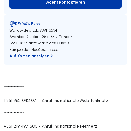
Agent kontaktieren
Agent kontaktieren
RE/MAX Expo III
Worldwidexl Lda
AMI 13534
Avenida D. João II, 35 a 35 J 1º andar
1990-083
Santa Maria dos Olivais
Parque das Nações
,
Lisboa
Auf Karten anzeigen
**************
+351 962 042 071
-
Anruf ins nationale Mobilfunknetz
**************
+351 219 497 500
-
Anruf ins nationale Festnetz