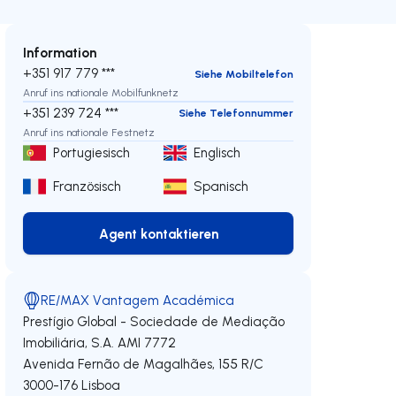
Information
+351 917 779 ***
Siehe Mobiltelefon
Anruf ins nationale Mobilfunknetz
+351 239 724 ***
Siehe Telefonnummer
Anruf ins nationale Festnetz
Portugiesisch
Englisch
Französisch
Spanisch
Agent kontaktieren
Agent kontaktieren
RE/MAX Vantagem Académica
Prestígio Global - Sociedade de Mediação
Imobiliária, S.A.
AMI 7772
Avenida Fernão de Magalhães, 155 R/C
3000-176
Lisboa