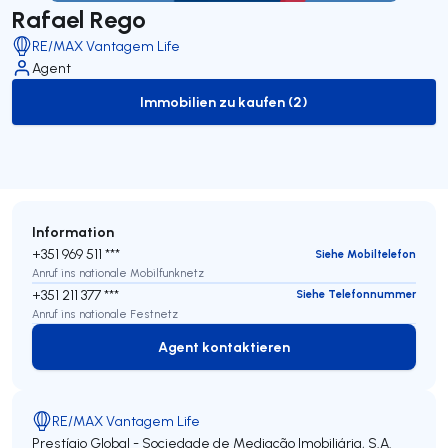
Rafael Rego
RE/MAX Vantagem Life
Agent
Immobilien zu kaufen (2)
to-buy-listing
Information
+351 969 511 ***
Siehe Mobiltelefon
Anruf ins nationale Mobilfunknetz
+351 211 377 ***
Siehe Telefonnummer
Anruf ins nationale Festnetz
Agent kontaktieren
Agent kontaktieren
RE/MAX Vantagem Life
Prestígio Global - Sociedade de Mediação Imobiliária, S.A.