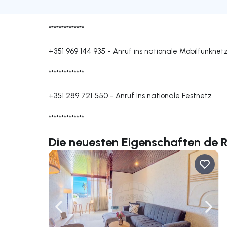
**************
+351 969 144 935
-
Anruf ins nationale Mobilfunknet
**************
+351 289 721 550
-
Anruf ins nationale Festnetz
**************
Die neuesten Eigenschaften de R
Nach links navigieren
Nach 