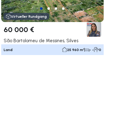
Virtueller Rundgang
60 000 €
São Bartolomeu de Messines, Silves
Land
25 960 m²
- -
0