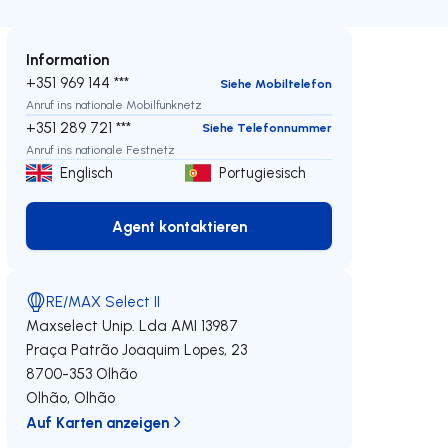
Information
+351 969 144 ***
Siehe Mobiltelefon
Anruf ins nationale Mobilfunknetz
+351 289 721 ***
Siehe Telefonnummer
Anruf ins nationale Festnetz
Englisch
Portugiesisch
Agent kontaktieren
Agent kontaktieren
RE/MAX Select II
Maxselect Unip. Lda
AMI 13987
Praça Patrão Joaquim Lopes, 23
8700-353
Olhão
Olhão
,
Olhão
eren
Auf Karten anzeigen