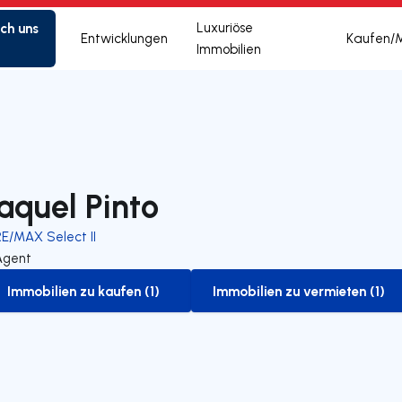
ich uns
Luxuriöse
Entwicklungen
Kaufen/
Immobilien
aquel Pinto
RE/MAX Select II
Agent
Immobilien zu kaufen (1)
Immobilien zu vermieten (1)
to-buy-listing
to-rent-listing