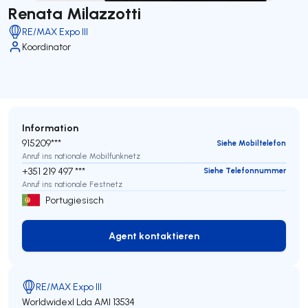
Renata Milazzotti
RE/MAX Expo III
Koordinator
Information
915209***
Siehe Mobiltelefon
Anruf ins nationale Mobilfunknetz
+351 219 497 ***
Siehe Telefonnummer
Anruf ins nationale Festnetz
Portugiesisch
Agent kontaktieren
Agent kontaktieren
RE/MAX Expo III
Worldwidexl Lda
AMI 13534