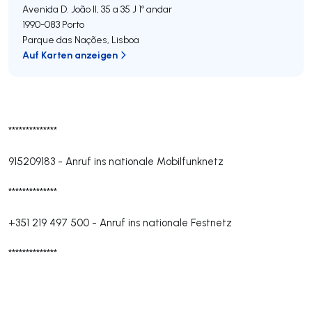
Avenida D. João II, 35 a 35 J 1º andar
1990-083
Porto
Parque das Nações
,
Lisboa
Auf Karten anzeigen
**************
915209183
-
Anruf ins nationale Mobilfunknetz
**************
+351 219 497 500
-
Anruf ins nationale Festnetz
**************