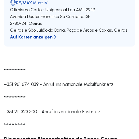
RE/MAX Must IV
Otimismo Certo - Unipessoal Lda
AMI 12949
Avenida Doutor Francisco Sá Carneiro, 13F
2780-241
Oeiras
Oeiras e São Julião da Barra, Paço de Arcos e Caxias
,
Oeiras
Auf Karten anzeigen
**************
+351 961 674 039
-
Anruf ins nationale Mobilfunknetz
**************
+351 211 323 300
-
Anruf ins nationale Festnetz
**************
Die neuesten Eigenschaften de Roney Souza