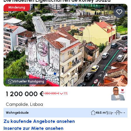
Minderung
Virtueller Rundgang
1 200 000 €
1 350 000 €
11%
Campolide, Lisboa
Wohngebäude
465 m²
- -
- -
Zu kaufende Angebote ansehen
Inserate zur Miete ansehen