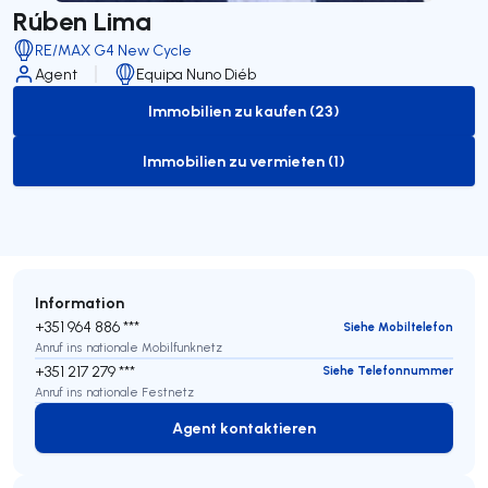
Rúben Lima
RE/MAX G4 New Cycle
Agent
Equipa Nuno Diéb
Immobilien zu kaufen (23)
to-buy-listing
Immobilien zu vermieten (1)
to-rent-listing
Information
+351 964 886 ***
Siehe Mobiltelefon
Anruf ins nationale Mobilfunknetz
+351 217 279 ***
Siehe Telefonnummer
Anruf ins nationale Festnetz
Agent kontaktieren
Agent kontaktieren