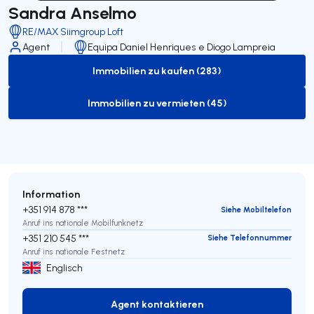
Sandra Anselmo
RE/MAX Siimgroup Loft
Agent
Equipa Daniel Henriques e Diogo Lampreia
Immobilien zu kaufen (283)
to-buy-listing
Immobilien zu vermieten (45)
to-rent-listing
Information
+351 914 878 ***
Siehe Mobiltelefon
Anruf ins nationale Mobilfunknetz
+351 210 545 ***
Siehe Telefonnummer
Anruf ins nationale Festnetz
Englisch
Agent kontaktieren
Agent kontaktieren