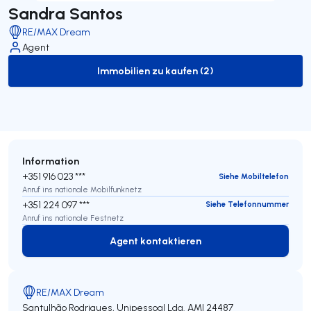
Sandra Santos
RE/MAX Dream
Agent
Immobilien zu kaufen (2)
to-buy-listing
Information
+351 916 023 ***
Siehe Mobiltelefon
Anruf ins nationale Mobilfunknetz
+351 224 097 ***
Siehe Telefonnummer
Anruf ins nationale Festnetz
Agent kontaktieren
Agent kontaktieren
RE/MAX Dream
Santulhão Rodrigues, Unipessoal Lda.
AMI 24487