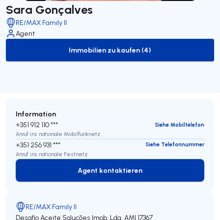
Sara Gonçalves
RE/MAX Family II
Agent
Immobilien zu kaufen (4)
to-buy-listing
Information
+351 912 110 ***
Siehe Mobiltelefon
Anruf ins nationale Mobilfunknetz
+351 256 931 ***
Siehe Telefonnummer
Anruf ins nationale Festnetz
Agent kontaktieren
Agent kontaktieren
RE/MAX Family II
Desafio Aceite Soluções Imob. Lda.
AMI 17367