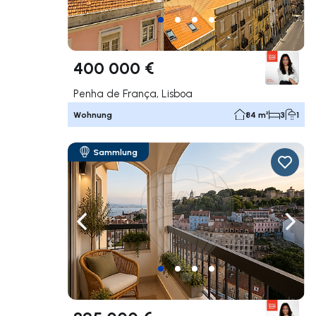
400 000 €
Penha de França, Lisboa
Wohnung
84 m²
3
1
Sammlung
Nach links navigieren
Nach 