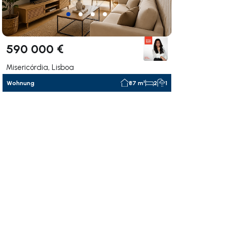
590 000 €
Misericórdia, Lisboa
Wohnung
87 m²
2
1
rechts navigieren