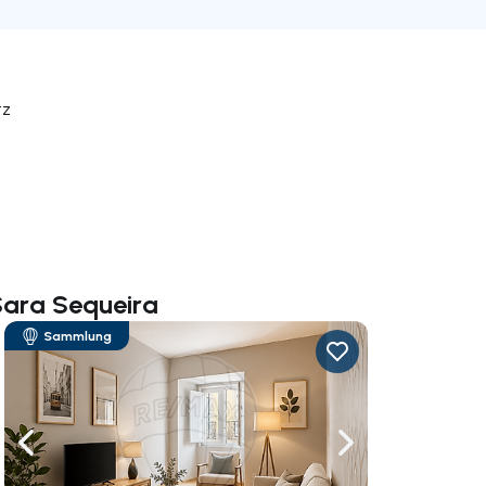
tz
Sara Sequeira
Sammlung
rechts navigieren
Nach links navigieren
Nach rechts navigi