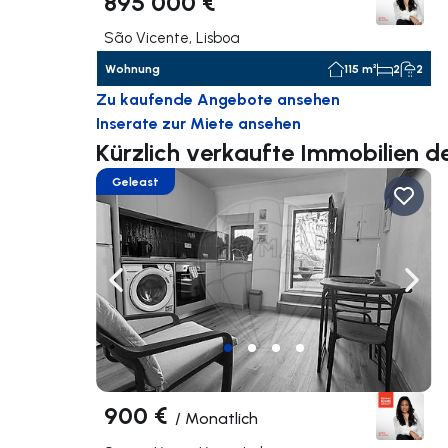
895 000 €
São Vicente, Lisboa
Wohnung
115 m²
2
2
Zu kaufende Angebote ansehen
Inserate zur Miete ansehen
Kürzlich verkaufte Immobilien d
Geleast
Nach links navigieren
Nach 
900 €
/
Monatlich