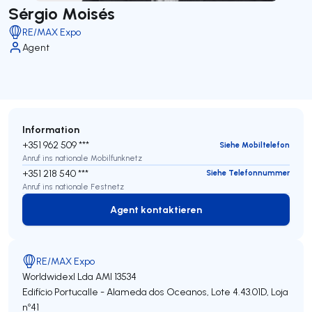
Sérgio Moisés
RE/MAX Expo
Agent
Information
+351 962 509 ***
Siehe Mobiltelefon
Anruf ins nationale Mobilfunknetz
+351 218 540 ***
Siehe Telefonnummer
Anruf ins nationale Festnetz
Agent kontaktieren
Agent kontaktieren
RE/MAX Expo
Worldwidexl Lda
AMI 13534
Edifício Portucalle - Alameda dos Oceanos, Lote 4.43.01D, Loja
nº41