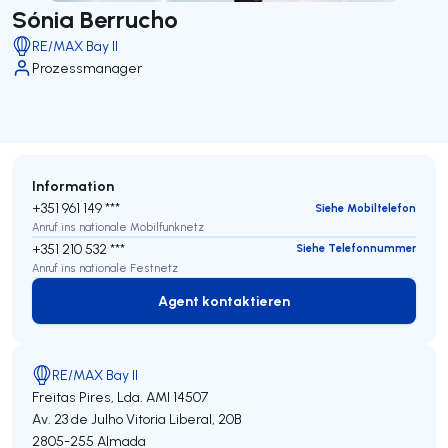
Sónia Berrucho
RE/MAX Bay II
Prozessmanager
Information
+351 961 149 ***
Siehe Mobiltelefon
Anruf ins nationale Mobilfunknetz
+351 210 532 ***
Siehe Telefonnummer
Anruf ins nationale Festnetz
Agent kontaktieren
Agent kontaktieren
RE/MAX Bay II
Freitas Pires, Lda.
AMI 14507
Av. 23 de Julho Vitoria Liberal, 20B
2805-255
Almada