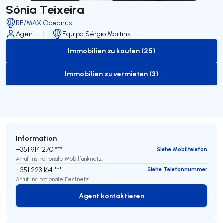
Sónia Teixeira
RE/MAX Oceanus
Agent
Equipa Sérgio Martins
Immobilien zu kaufen (25)
to-buy-listing
Immobilien zu vermieten (3)
to-rent-listing
Information
+351 914 270 ***
Siehe Mobiltelefon
Anruf ins nationale Mobilfunknetz
+351 223 164 ***
Siehe Telefonnummer
Anruf ins nationale Festnetz
Agent kontaktieren
Agent kontaktieren