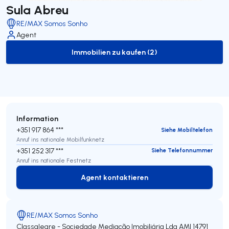
Sula Abreu
RE/MAX Somos Sonho
Agent
Immobilien zu kaufen (2)
to-buy-listing
Information
+351 917 864 ***
Siehe Mobiltelefon
Anruf ins nationale Mobilfunknetz
+351 252 317 ***
Siehe Telefonnummer
Anruf ins nationale Festnetz
Agent kontaktieren
Agent kontaktieren
RE/MAX Somos Sonho
Classalegre - Sociedade Mediação Imobiliária Lda
AMI 14791