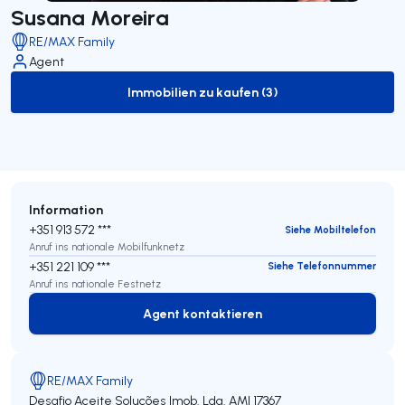
Susana Moreira
RE/MAX Family
Agent
Immobilien zu kaufen (3)
to-buy-listing
Information
+351 913 572 ***
Siehe Mobiltelefon
Anruf ins nationale Mobilfunknetz
+351 221 109 ***
Siehe Telefonnummer
Anruf ins nationale Festnetz
Agent kontaktieren
Agent kontaktieren
RE/MAX Family
Desafio Aceite Soluções Imob. Lda.
AMI 17367