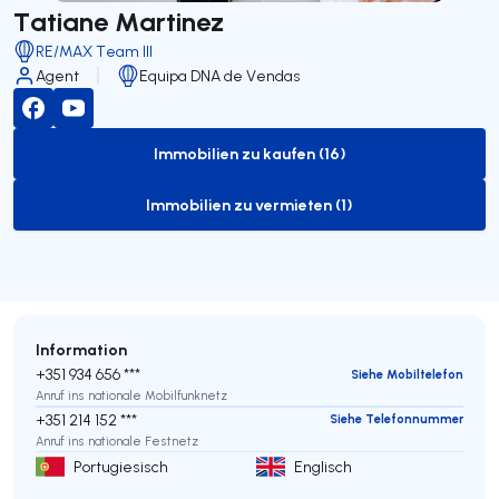
Tatiane Martinez
RE/MAX Team III
Agent
Equipa DNA de Vendas
Immobilien zu kaufen (16)
to-buy-listing
Immobilien zu vermieten (1)
to-rent-listing
Information
+351 934 656 ***
Siehe Mobiltelefon
Anruf ins nationale Mobilfunknetz
+351 214 152 ***
Siehe Telefonnummer
Anruf ins nationale Festnetz
Portugiesisch
Englisch