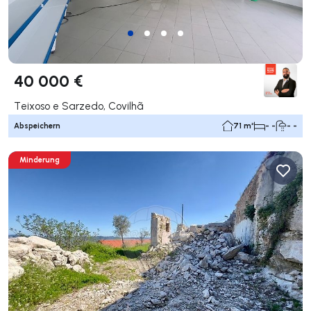
40 000 €
Teixoso e Sarzedo, Covilhã
Abspeichern
71 m²
- -
- -
Minderung