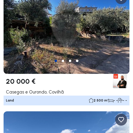
20 000 €
Casegas e Ourondo, Covilhã
Land
2 500 m²
- -
- -