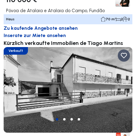
Póvoa de Atalaia e Atalaia do Campo, Fundão
Haus
70 m²
2
2
Zu kaufende Angebote ansehen
Inserate zur Miete ansehen
Kürzlich verkaufte Immobilien de Tiago Martins
Verkauft