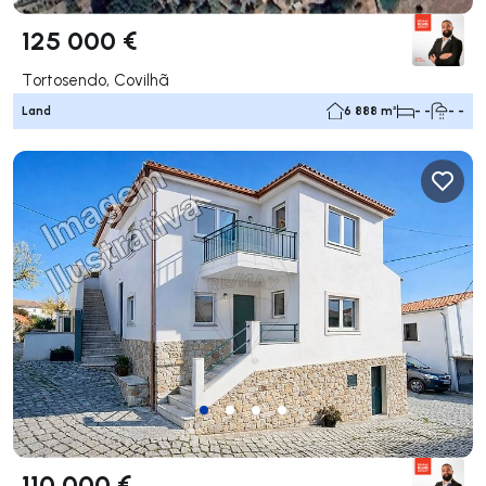
125 000 €
Tortosendo, Covilhã
Land
6 888 m²
- -
- -
110 000 €