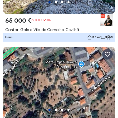
65 000 €
72 000 €
10%
Cantar-Galo e Vila do Carvalho, Covilhã
Haus
188 m²
3
3