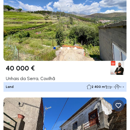
40 000 €
Unhais da Serra, Covilhã
Land
2 400 m²
- -
- -