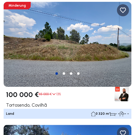
Minderung
100 000 €
115 000 €
13%
Tortosendo, Covilhã
Land
3 320 m²
- -
- -