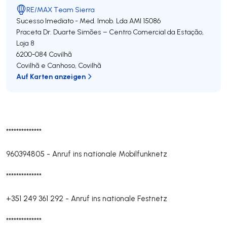
RE/MAX Team Sierra
Sucesso Imediato - Med. Imob. Lda
AMI 15086
Praceta Dr. Duarte Simões – Centro Comercial da Estação,
Loja 8
6200-084
Covilhã
Covilhã e Canhoso
,
Covilhã
Auf Karten anzeigen
**************
960394805
-
Anruf ins nationale Mobilfunknetz
**************
+351 249 361 292
-
Anruf ins nationale Festnetz
**************