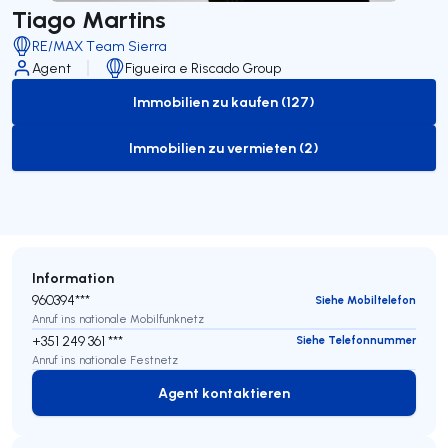
Tiago Martins
RE/MAX Team Sierra
Agent
Figueira e Riscado Group
Immobilien zu kaufen (127)
to-buy-listing
Immobilien zu vermieten (2)
to-rent-listing
Information
960394***
Siehe Mobiltelefon
Anruf ins nationale Mobilfunknetz
+351 249 361 ***
Siehe Telefonnummer
Anruf ins nationale Festnetz
Agent kontaktieren
Agent kontaktieren