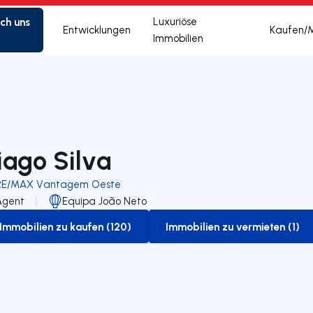
ich uns
Luxuriöse
Entwicklungen
Kaufen/
Immobilien
iago Silva
RE/MAX Vantagem Oeste
Agent
Equipa João Neto
Immobilien zu kaufen (120)
Immobilien zu vermieten (1)
to-buy-listing
to-rent-listing