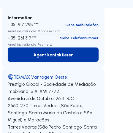
Information
+351 917 298 ***
Siehe Mobiltelefon
Anruf ins nationale Mobilfunknetz
+351 261 319 ***
Siehe Telefonnummer
Anruf ins nationale Festnetz
Agent kontaktieren
Agent kontaktieren
RE/MAX Vantagem Oeste
Prestígio Global - Sociedade de Mediação
Imobiliária, S.A.
AMI 7772
Avenida 5 de Outubro, 26 B, R/C
2560-270
Torres Vedras (São Pedro,
Santiago, Santa Maria do Castelo e São
Miguel) e Matacães
Torres Vedras (São Pedro, Santiago, Santa