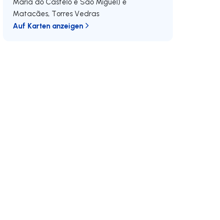
Maria do Castelo e São Miguel) e
Matacães
,
Torres Vedras
Auf Karten anzeigen