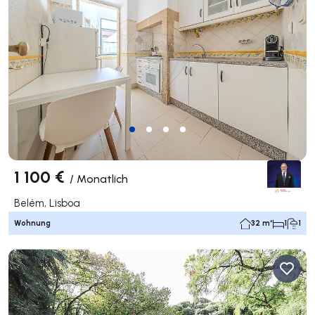
1 100 €
/
Monatlich
Belém, Lisboa
Wohnung
32 m²
1
1