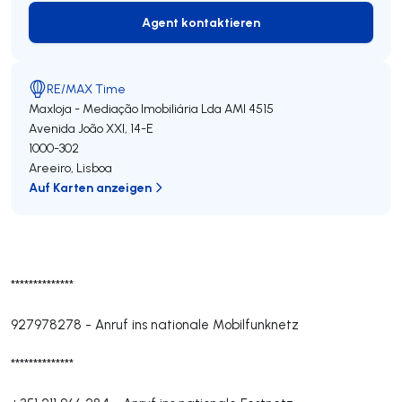
Agent kontaktieren
Agent kontaktieren
RE/MAX Time
Maxloja - Mediação Imobiliária Lda
AMI 4515
Avenida João XXI, 14-E
1000-302
Areeiro
,
Lisboa
Auf Karten anzeigen
**************
927978278
-
Anruf ins nationale Mobilfunknetz
**************