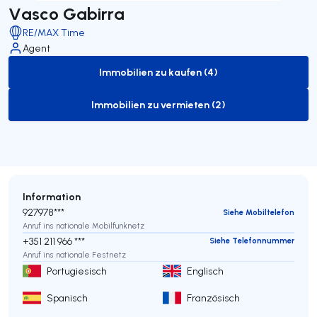
Vasco Gabirra
RE/MAX Time
Agent
Immobilien zu kaufen (4)
to-buy-listing
Immobilien zu vermieten (2)
to-rent-listing
Information
927978***
Siehe Mobiltelefon
Anruf ins nationale Mobilfunknetz
+351 211 966 ***
Siehe Telefonnummer
Anruf ins nationale Festnetz
Portugiesisch
Englisch
Spanisch
Französisch