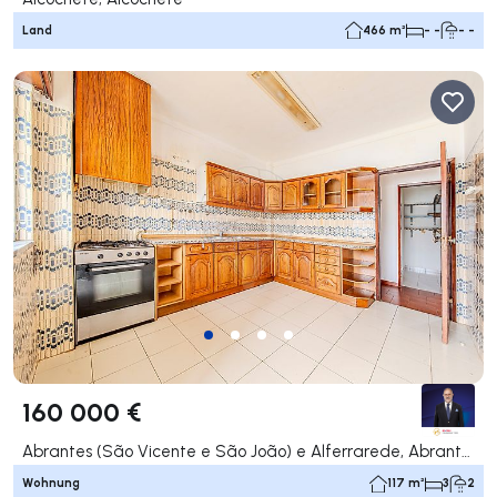
Land
466 m²
- -
- -
160 000 €
Abrantes (São Vicente e São João) e Alferrarede, Abrantes
Wohnung
117 m²
3
2